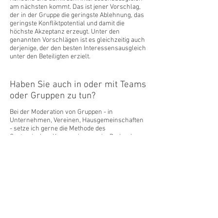
am nächsten kommt. Das ist jener Vorschlag,
der in der Gruppe die geringste Ablehnung, das
geringste Konfliktpotential und damit die
höchste Akzeptanz erzeugt. Unter den
genannten Vorschlägen ist es gleichzeitig auch
derjenige, der den besten Interessensausgleich
unter den Beteiligten erzielt.
Haben Sie auch in oder mit Teams
oder Gruppen zu tun?
Bei der Moderation von Gruppen - in
Unternehmen, Vereinen, Hausgemeinschaften
- setze ich gerne die Methode des
Systemischen Konsensierens ein. Dadurch
unterstütze ich die Beteiligten in einer guten
Entscheidungsfindung ohne Kampf und
Streit. Oftmals ergibt sich dadurch eine
verbesserte Verbindung zueinander. Auch die
Kompetenz Probleme zu lösen steigt.
Wie lernt man das?
Sie können an einem Einführungsseminar zum