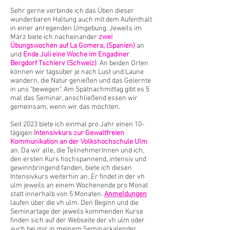
Sehr gerne verbinde ich das Üben dieser
wunderbaren Haltung auch mit dem Aufenthalt
in einer anregenden Umgebung. Jeweils im
März biete ich nacheinander
zwei
Übungswochen auf La Gomera, (Spanien)
an
und
Ende Juli eine Woche im Engadiner
Bergdorf Tschierv (Schweiz)
. An beiden Orten
können wir tagsüber je nach Lust und Laune
wandern, die Natur genießen und das Gelernte
in uns "bewegen". Am Spätnachmittag gibt es 5
mal das Seminar, anschließend essen wir
gemeinsam, wenn wir das möchten.
Seit 2023 biete ich einmal pro Jahr einen 10-
tägigen
Intensivkurs zur Gewaltfreien
Kommunikation an der Volkshochschule Ulm
an. Da wir alle, die TeilnehmerInnen und ich,
den ersten Kurs hochspannend, intensiv und
gewinnbringend fanden, biete ich diesen
Intensivkurs weiterhin an. Er findet in der vh
ulm jeweils an einem Wochenende pro Monat
statt innerhalb von 5 Monaten.
Anmeldungen
laufen über die vh ulm. Den Beginn und die
Seminartage der jeweils kommenden Kurse
finden sich auf der Webseite der vh ulm oder
auch bei mir in meinem Seminarkalender.